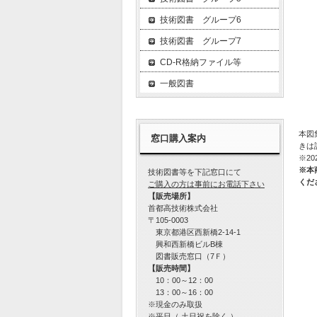
技術図書 グループ6
技術図書 グループ7
CD-R格納ファイル等
一般図書
本図
窓口購入案内
きは
※2
※本
技術図書等を下記窓口にて
くだ
ご購入の方は事前にお電話下さい
【販売場所】
首都高技術株式会社
〒105-0003
東京都港区西新橋2-14-1
興和西新橋ビルB棟
図書販売窓口（7Ｆ）
【販売時間】
10：00～12：00
13：00～16：00
※現金のみ取扱
※平日（ 土日祝を除く ）