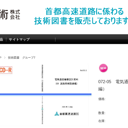
品
サイトマップ
P
技術図書 グループ7
072-05 電
編）
価格:
数量:
在庫: