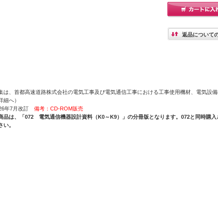
返品について
集は、首都高速道路株式会社の電気工事及び電気通信工事における工事使用機材、電気設備
詳細へ）
026年7月改訂
備考：CD-ROM販売
商品は、「072 電気通信機器設計資料（K0～K9）」の分冊版となります。072と同時
さい。