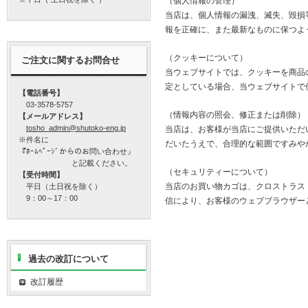
（個人情報の管理）
当店は、個人情報の漏洩、滅失、毀損
報を正確に、また最新なものに保つよ
（クッキーについて）
ご注文に関するお問合せ
当ウェブサイトでは、クッキーを商品
定としている場合、当ウェブサイトで
【電話番号】
03-3578-5757
（情報内容の照会、修正または削除）
【メールアドレス】
tosho_admin@shutoko-eng.jp
当店は、お客様が当店にご提供いただ
※件名に
だいたうえで、合理的な範囲ですみや
『ﾎｰﾑﾍﾟｰｼﾞからのお問い合わせ』
と記載ください。
（セキュリティーについて）
【受付時間】
当店のお買い物カゴは、クロストラス
平日（土日祝を除く）
9：00～17：00
信により、お客様のウェブブラウザー
過去の改訂について
改訂履歴