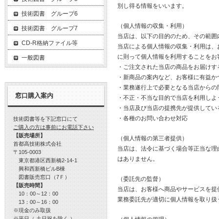
別し得る情報をいいます。
技術図書 グループ6
（個人情報の収集・利用）
技術図書 グループ7
当店は、以下の目的のため、その範囲
CD-R格納ファイル等
当店による個人情報の収集・利用は、
に則って個人情報を利用することをお
一般図書
・ご注文された当店の商品をお届けす
・新商品の案内など、お客様に有益か
・業務遂行上で必要となる当店からの
窓口購入案内
・不正・不当な目的で当店を利用しよ
・当店及び当店の提携先が提供してい
・各種のお問い合わせ対応
技術図書等を下記窓口にて
ご購入の方は事前にお電話下さい
【販売場所】
（個人情報の第三者提供）
首都高技術株式会社
当店は、法令に基づく場合等正当な理
〒105-0003
はありません。
東京都港区西新橋2-14-1
興和西新橋ビルB棟
図書販売窓口（7Ｆ）
（委託先の監督）
【販売時間】
当店は、お客様へ商品やサービスを提
10：00～12：00
業務委託先が適切に個人情報を取り扱
13：00～16：00
※現金のみ取扱
※平日（ 土日祝を除く ）