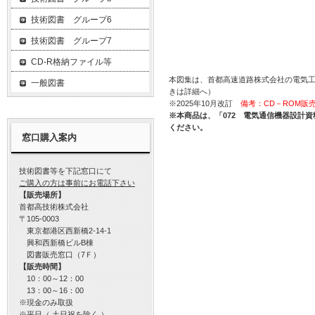
技術図書 グループ6
技術図書 グループ7
CD-R格納ファイル等
本図集は、首都高速道路株式会社の電気
一般図書
きは詳細へ）
※2025年10月改訂
備考：CD－ROM販
※本商品は、「072 電気通信機器設計資
ください。
窓口購入案内
技術図書等を下記窓口にて
ご購入の方は事前にお電話下さい
【販売場所】
首都高技術株式会社
〒105-0003
東京都港区西新橋2-14-1
興和西新橋ビルB棟
図書販売窓口（7Ｆ）
【販売時間】
10：00～12：00
13：00～16：00
※現金のみ取扱
※平日（ 土日祝を除く ）